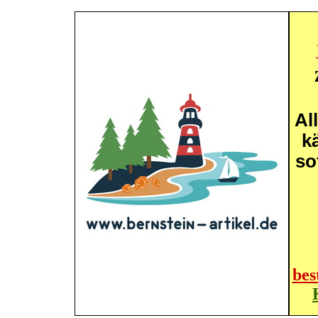
Al
k
so
bes