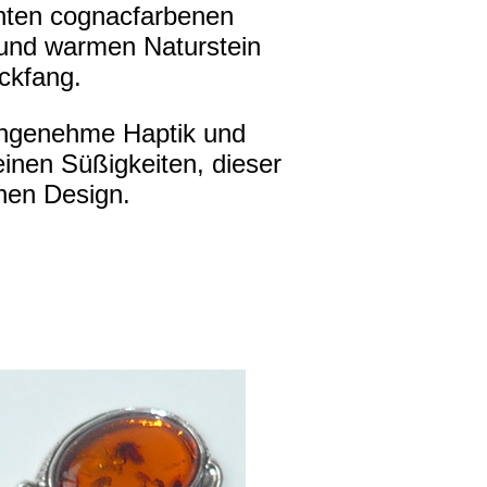
echten cognacfarbenen
 und warmen Naturstein
ickfang.
 angenehme Haptik und
inen Süßigkeiten, dieser
chen Design.