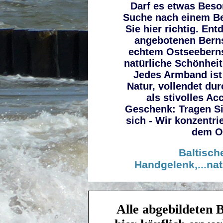
Darf es etwas Beson
Suche nach einem Be
Sie hier richtig. Ent
angebotenen Bern
echtem Ostseebernst
natürliche Schönhei
Jedes Armband ist 
Natur, vollendet dur
als stivolles A
Geschenk: Tragen Si
sich - Wir konzentri
dem Os
Baltisch
Handgelenk,...natür
Alle abgebildeten 