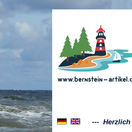
---
Herzlic